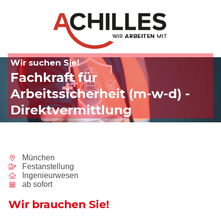
Wir suchen Sie!
Fachkraft für
Arbeitssicherheit (m-w-d) -
Direktvermittlung
München
Festanstellung
Ingenieurwesen
ab sofort
Wir brauchen Sie!